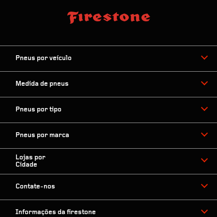
VER DETALHES
POLYTOTAL
Pneus por veículo
Shcs St.de Habit.col.sul Cr Com.res, Sn, Qda 513 Bl,
Asa Sul
Brasilia, DF 70380-510
Medida de pneus
Ver ruta
Pneus por tipo
(61) 3346-0255
Horário:
Pneus por marca
DOM.:
Closed
to
Closed
SEG.:
08:00 AM
to
06:00 PM
Lojas por
TER.:
08:00 AM
to
06:00 PM
Cidade
QUA.:
08:00 AM
to
06:00 PM
QUI.:
08:00 AM
to
06:00 PM
Contate-nos
SEX.:
08:00 AM
to
06:00 PM
SÁB.:
08:00 AM
to
12:00 PM
Informações da firestone