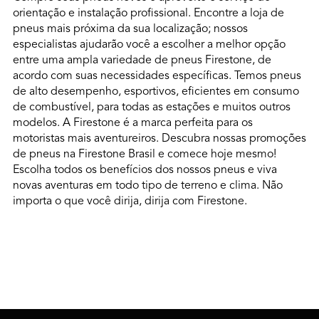
orientação e instalação profissional. Encontre a loja de
VER DETALHES
pneus mais próxima da sua localização; nossos
especialistas ajudarão você a escolher a melhor opção
entre uma ampla variedade de pneus Firestone, de
GP PNEUS - ASA SUL 504
acordo com suas necessidades específicas. Temos pneus
de alto desempenho, esportivos, eficientes em consumo
Crs 504 Sul Bloco C Loja 43/44,sn,asa Sul
de combustível, para todas as estações e muitos outros
Brasilia, DF 70331-535
modelos. A Firestone é a marca perfeita para os
Ver ruta
motoristas mais aventureiros. Descubra nossas promoções
de pneus na Firestone Brasil e comece hoje mesmo!
0800 038 6904
Escolha todos os benefícios dos nossos pneus e viva
Horário:
novas aventuras em todo tipo de terreno e clima. Não
DOM.:
Closed
to
Closed
importa o que você dirija, dirija com Firestone.
SEG.:
08:00 AM
to
06:00 PM
TER.:
08:00 AM
to
06:00 PM
QUA.:
08:00 AM
to
06:00 PM
QUI.:
08:00 AM
to
06:00 PM
SEX.:
08:00 AM
to
06:00 PM
SÁB.:
08:00 AM
to
12:00 PM