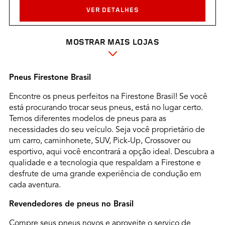
VER DETALHES
MOSTRAR MAIS LOJAS
POLYTOTAL
Q Shcg/norte Cr Quadra 704/705 Bloco A, Sn, Asa
Pneus Firestone Brasil
Norte
Brasilia, DF 70730-610
Encontre os pneus perfeitos na Firestone Brasil! Se você
Ver ruta
está procurando trocar seus pneus, está no lugar certo.
Temos diferentes modelos de pneus para as
(61) 3221-7777
necessidades do seu veículo. Seja você proprietário de
Horário:
um carro, caminhonete, SUV, Pick-Up, Crossover ou
DOM.:
Closed
to
Closed
esportivo, aqui você encontrará a opção ideal. Descubra a
SEG.:
08:00 AM
to
06:00 PM
qualidade e a tecnologia que respaldam a Firestone e
TER.:
08:00 AM
to
06:00 PM
desfrute de uma grande experiência de condução em
QUA.:
08:00 AM
to
06:00 PM
cada aventura.
QUI.:
08:00 AM
to
06:00 PM
SEX.:
08:00 AM
to
06:00 PM
Revendedores de pneus no Brasil
SÁB.:
08:00 AM
to
12:00 PM
Compre seus pneus novos e aproveite o serviço de