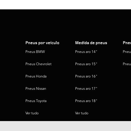
Pneus por veículo
Medida de pneus
Pneu
Pneus BMW
Pneus aro 14"
Pneu
Pneus Chevrolet
Pneus aro 15"
Pneu
Pneus Honda
Pneus aro 16"
Pneus Nissan
Pneus aro 17"
Pneus Toyota
Pneus aro 18"
Ver tudo
Ver tudo