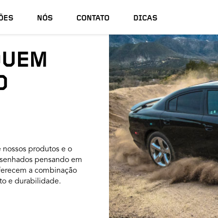
ÕES
NÓS
CONTATO
DICAS
QUEM
O
e nossos produtos e o
 desenhados pensando em
 oferecem a combinação
to e durabilidade.