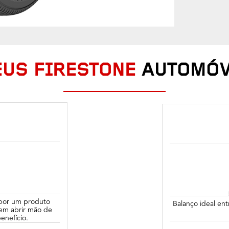
US FIRESTONE
AUTOMÓV
 por um produto
Balanço ideal en
sem abrir mão de
enefício.