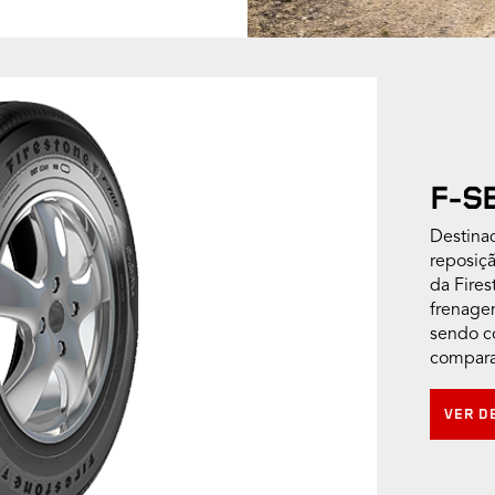
F-S
Destina
reposiçã
da Fire
frenage
sendo c
compara
VER D