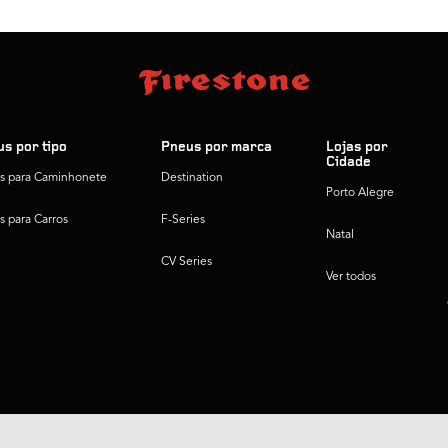
s por tipo
Pneus por marca
Lojas por
Cidade
s para Caminhonete
Destination
Porto Alegre
s para Carros
F-Series
Natal
CV Series
Ver todos