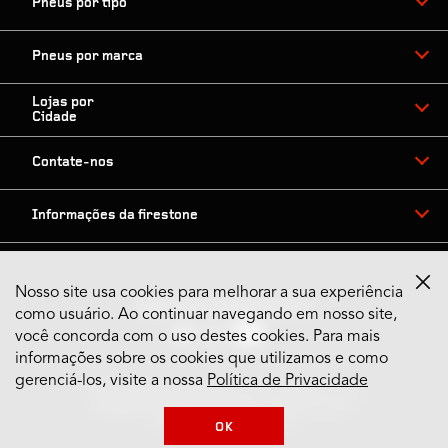
Pneus por tipo
Pneus por marca
Lojas por
Cidade
Contate-nos
Informações da firestone
Nosso site usa cookies para melhorar a sua experiência
Siga nossas Redes Sociais
como usuário. Ao continuar navegando em nosso site,
você concorda com o uso destes cookies. Para mais
informações sobre os cookies que utilizamos e como
gerenciá-los, visite a nossa
Política de Privacidade
© 2024 Bridgestone Americas Tire Operations, LLC
Bridgestone do Brasil Indústria e Comércio Ltda.
CNPJ: 57.497.539.0001-15
OK