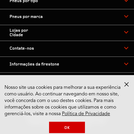
Pneus por tipo
Pneus por marca
Lojas por
Cidade
Contate-nos
Informações da firestone
Nosso site usa cookies para melhorar a sua experiência
Siga nossas Redes Sociais
como usuário. Ao continuar navegando em nosso site,
você concorda com o uso destes cookies. Para mais
informações sobre os cookies que utilizamos e como
gerenciá-los, visite a nossa
Política de Privacidade
© 2024 Bridgestone Americas Tire Operations, LLC
Bridgestone do Brasil Indústria e Comércio Ltda.
CNPJ: 57.497.539.0001-15
OK